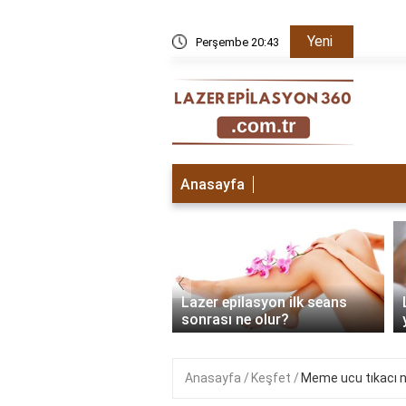
Yeni
işe yarıyor mu?
Perşembe 20:43
Sarı tüy
Anasayfa
‹
 epilasyon hamileliği
Lazer epilasyon ilk seans
r mi?
sonrası ne olur?
Anasayfa
Keşfet
Meme ucu tıkacı n