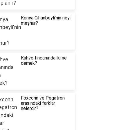
Konya Cihanbeyli'nin neyi
meşhur?
Kahve fincanında iki ne
demek?
Foxconn ve Pegatron
arasındaki farklar
nelerdir?