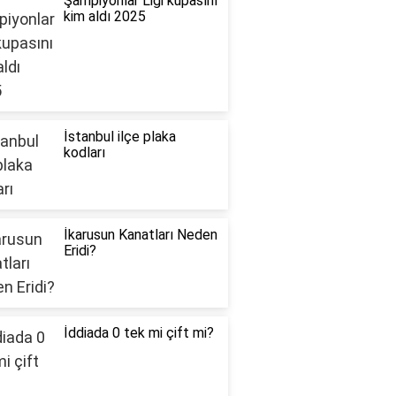
Şampiyonlar Ligi kupasını
kim aldı 2025
İstanbul ilçe plaka
kodları
İkarusun Kanatları Neden
Eridi?
İddiada 0 tek mi çift mi?