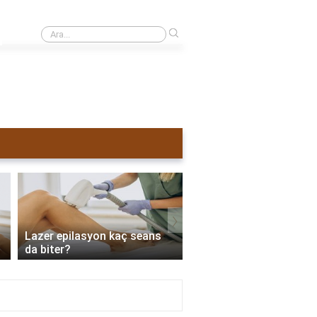
›
Nd Yag lazer ne zaman dökülür?
›
Lazer epilasyon kaç seans
Lazer epilasyon sonras
da biter?
sürülür?