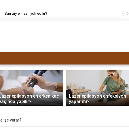
‹
ler nasıl yok edilir?
Lazer epilasyon en erken kaç
Lazer epilasyon enfeksiyon
yaşında yapılır?
yapar mı?
e işe yarar?