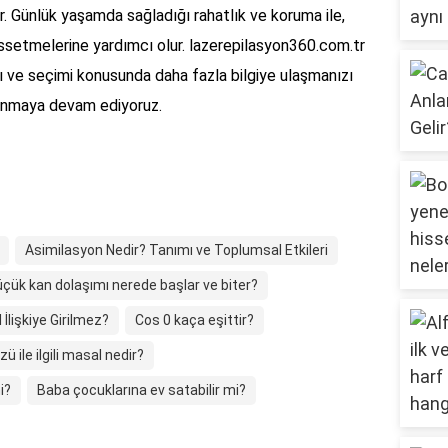
ür. Günlük yaşamda sağladığı rahatlık ve koruma ile,
issetmelerine yardımcı olur. lazerepilasyon360.com.tr
mı ve seçimi konusunda daha fazla bilgiye ulaşmanızı
sunmaya devam ediyoruz.
Asimilasyon Nedir? Tanımı ve Toplumsal Etkileri
çük kan dolaşımı nerede başlar ve biter?
İlişkiye Girilmez?
Cos 0 kaça eşittir?
 ile ilgili masal nedir?
i?
Baba çocuklarına ev satabilir mi?