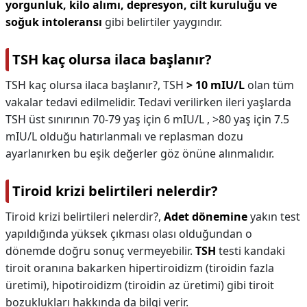
yorgunluk, kilo alımı, depresyon, cilt kuruluğu ve
soğuk intoleransı
gibi belirtiler yaygındır.
TSH kaç olursa ilaca başlanır?
TSH kaç olursa ilaca başlanır?,
TSH
> 10 mIU/L
olan tüm
vakalar tedavi edilmelidir. Tedavi verilirken ileri yaşlarda
TSH üst sınırının 70-79 yaş için 6 mIU/L , >80 yaş için 7.5
mIU/L olduğu hatırlanmalı ve replasman dozu
ayarlanırken bu eşik değerler göz önüne alınmalıdır.
Tiroid krizi belirtileri nelerdir?
Tiroid krizi belirtileri nelerdir?,
Adet dönemine
yakın test
yapıldığında yüksek çıkması olası olduğundan o
dönemde doğru sonuç vermeyebilir.
TSH
testi kandaki
tiroit oranına bakarken hipertiroidizm (tiroidin fazla
üretimi), hipotiroidizm (tiroidin az üretimi) gibi tiroit
bozuklukları hakkında da bilgi verir.