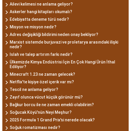
Ailevi kelimesi ne anlama geliyor?
Askerler hangi kitapları okumalı?
Edebiyatta deneme türü nedir?
Misyon ve misyon nedir?
Adres değişikliği bildirimi neden onay bekliyor?
Marxist sistemde burjuvazi ve proletarya arasındaki ilişki
nedir?
Islah ve talep artırım farkı nedir?
Ülkemizde Kimya Endüstrisi İçin En Çok Hangi Ürün İthal
Ediliyor?
Minecraft 1.23 ne zaman gelecek?
Netflix'te kişiye özel içerik var mı?
Tescil ne anlama geliyor?
Zayıf olunca vücut küçük görünür mü?
Bağkur borcu ile ne zaman emekli olabilirim?
Soğucak Köyü'nün Neyi Meşhur?
2025 Formula 1 Grand Prix'si nerede olacak?
Soğuk romatizması nedir?