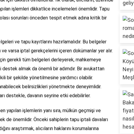
apılan işlemleri dikkatlice incelemeleri önemlidir. Tapu
lası sorunları önceden tespit etmek adına kritik bir
belgeleri ve tapu kayıtlarını hazırlamalıdır. Bu belgeler
ve varsa iptal gerekçelerini içeren dokümanlar yer alır.
 için gerekli tüm belgeleri derleyerek, mahkemeye
ki destek almak da önemli bir adımdır. Bir avukattan
ili bir şekilde yönetilmesine yardımcı olabilir.
anabilecek belirsizlikleri yönetmekte deneyimlidir.
rı destekle, davanın seyrine etki edebilirler.
lırken yapılan işlemlerin yanı sıra, mülkün geçmişi ve
k de önemlidir. Önceki sahiplerin tapu iptali davaları
ğını araştırmak, alıcıların haklarını korumalarına