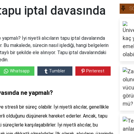
ı tapu iptal davasında
S
e yapmalı? İyi niyetli alıcıların tapu iptal davalarında
. Bu makalede, sürecin nasıl işlediği, hangi belgelerin
ylı bir şekilde ele alınıyor. Tapu iptal davalarındaki
edin.
Whatsapp
Tumbler
Pinterest
davasında ne yapmalı?
 stresli bir süreç olabilir. İyi niyetli alıcılar, genellikle
erli olduğunu düşünerek hareket ederler. Ancak, tapu
üreçlerle karşılaşabilirler. İyi niyetli alıcılar, bu
için dikkatli olmalıdırlar. İlk olarak, alıcıların, üzerinde