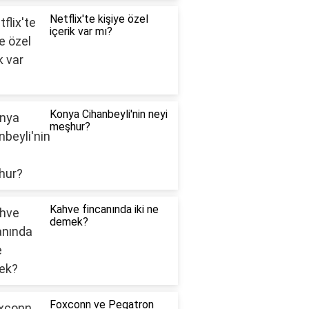
Netflix'te kişiye özel
içerik var mı?
Konya Cihanbeyli'nin neyi
meşhur?
Kahve fincanında iki ne
demek?
Foxconn ve Pegatron