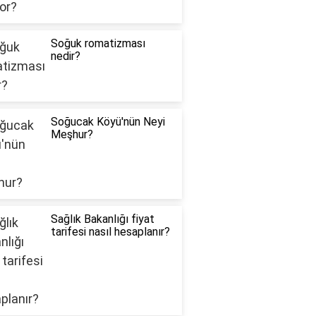
Soğuk romatizması
nedir?
Soğucak Köyü'nün Neyi
Meşhur?
Sağlık Bakanlığı fiyat
tarifesi nasıl hesaplanır?