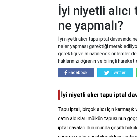
İyi niyetli alıc
ne yapmalı?
İyi niyetli alıcı tapu iptal davasında n
neler yapması gerektiği merak ediliyor
gerektiği ve alınabilecek önlemler deta
haklarınızı öğrenin ve bilinçli hareket 
Facebook
Twitter
İyi niyetli alıcı tapu iptal 
Tapu iptali, birçok alıcı için karmaşık ve
satın aldıkları mülkün tapusunun geç
iptal davaları durumunda çeşitli hukuki s
süreçte neler yapabileceklerini anlamak 