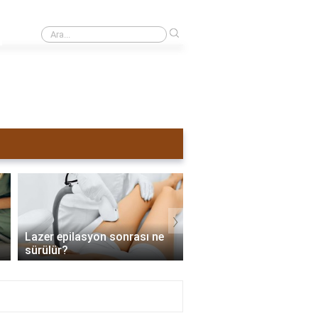
›
Sivilceli yüze lazer yapılırsa ne olur?
›
Lazer epilasyon sonrası ne
Lazer epilasyon tama
sürülür?
zaman biter?