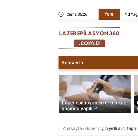
Yeni
k edilir?
Cuma 06:26
Nd Yag
Anasayfa
‹
 epilasyon ilk seans
Lazer epilasyon en erken kaç
sı ne olur?
yaşında yapılır?
Anasayfa
Haber
İyi niyetli alıcı ta