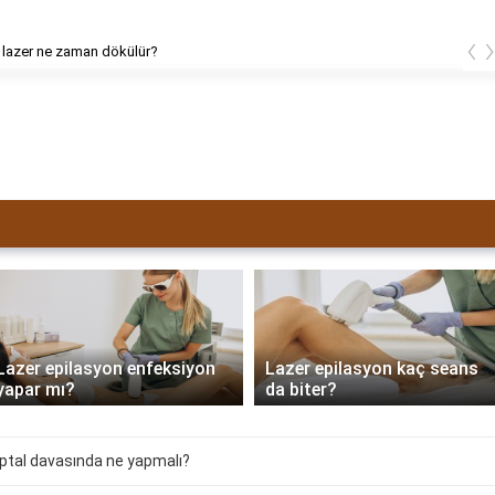
‹
 lazer ne zaman dökülür?
Lazer epilasyon enfeksiyon
Lazer epilasyon kaç seans
yapar mı?
da biter?
pu iptal davasında ne yapmalı?