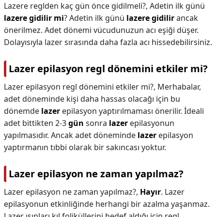
Lazere reglden kaç gün önce gidilmeli?,
Adetin ilk günü
lazere gidilir mi
? Adetin ilk günü
lazere gidilir
ancak
önerilmez. Adet dönemi vücudunuzun acı eşiği düşer.
Dolayısıyla lazer sırasında daha fazla acı hissedebilirsiniz.
Lazer epilasyon regl dönemini etkiler mi?
Lazer epilasyon regl dönemini etkiler mi?,
Merhabalar,
adet döneminde kişi daha hassas olacağı için bu
dönemde
lazer
epilasyon yaptırılmaması önerilir. İdeali
adet bittikten 2-3
gün
sonra
lazer
epilasyonun
yapılmasıdır. Ancak adet döneminde
lazer
epilasyon
yaptırmanın tıbbi olarak bir sakıncası yoktur.
Lazer epilasyon ne zaman yapılmaz?
Lazer epilasyon ne zaman yapılmaz?,
Hayır
. Lazer
epilasyonun etkinliğinde herhangi bir azalma yaşanmaz.
Lazer ışınları kıl foliküllerini hedef aldığı için regl